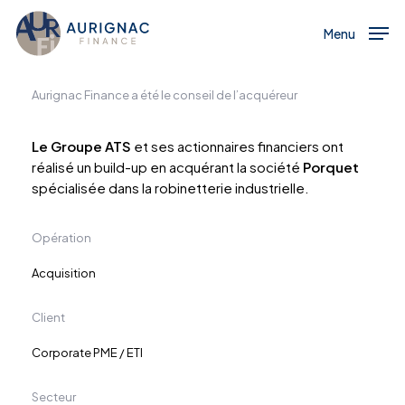
Menu
Skip
to
Menu
main
content
Aurignac Finance a été le conseil de l’acquéreur
Le Groupe ATS
et ses actionnaires financiers ont
réalisé un build-up en acquérant la société
Porquet
spécialisée dans la robinetterie industrielle.
Opération
Acquisition
Client
Corporate PME / ETI
Secteur