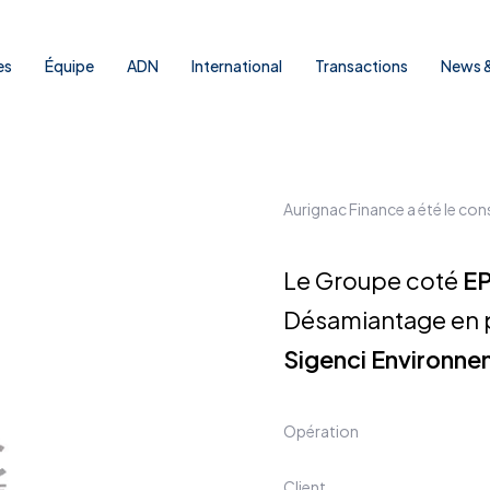
es
Équipe
ADN
International
Transactions
News &
Aurignac Finance a été le cons
Le Groupe coté
E
Désamiantage en p
Sigenci Environn
Opération
Client