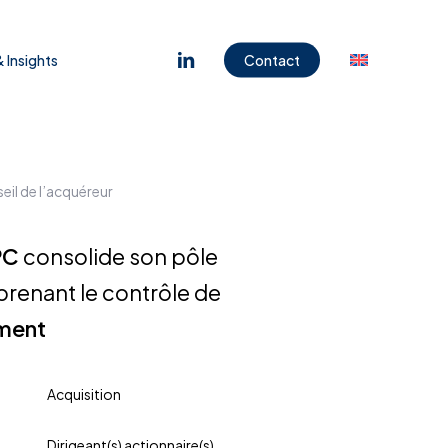
Menu
linkedin
 Insights
Contact
eil de l’acquéreur
PC
consolide son pôle
renant le contrôle de
ement
Acquisition
Dirigeant(s) actionnaire(s)