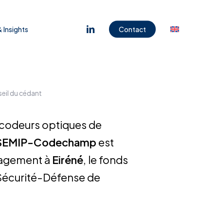
Menu
linkedin
 Insights
Contact
seil du cédant
 codeurs optiques de
SEMIP-Codechamp
est
nagement à
Eiréné
, le fonds
Sécurité-Défense de