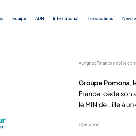
es
Équipe
ADN
International
Transactions
News &
Aurignac Finance a été le con
Groupe Pomona
, 
France, cède son a
le MIN de Lille à u
Opération