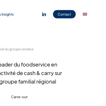
Menu
linkedin
 Insights
Contact
seil du groupe vendeur
leader du foodservice en
ctivité de cash & carry sur
n groupe familial régional
Carve-out