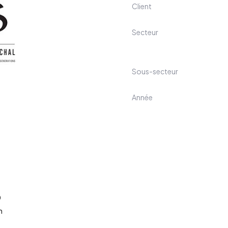
Client
Secteur
Sous-secteur
Année
0
m