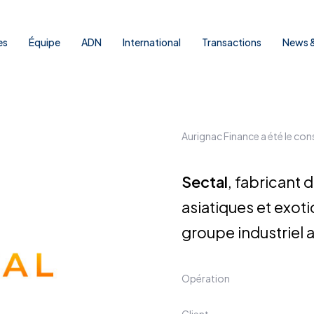
es
Équipe
ADN
International
Transactions
News &
Aurignac Finance a été le con
Sectal
, fabricant 
asiatiques et exoti
groupe industriel 
Opération
Client