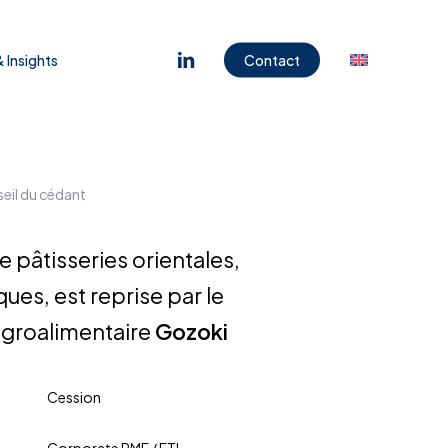
Menu
linkedin
 Insights
Contact
seil du cédant
de pâtisseries orientales,
ques, est reprise par le
agroalimentaire
Gozoki
Cession
Corporate PME / ETI