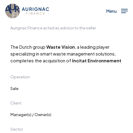
Menu
Skip
to
Menu
main
content
Aurignac Finance acted as advisor to the seller
The Dutch group
Waste Vision
, a leading player
specializing in smart waste management solutions,
completes the acquisition of
Incitat Environnement
Operation
Sale
Client
Manager(s) / Owner(s)
Sector