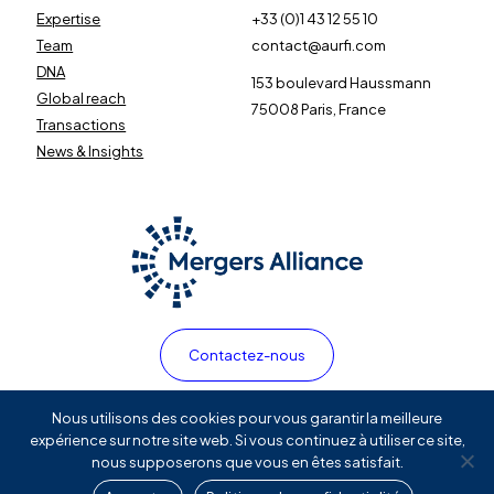
Expertise
+33 (0)1 43 12 55 10
Team
contact@aurfi.com
DNA
153 boulevard Haussmann
Global reach
75008 Paris, France
Transactions
News & Insights
Contactez-nous
Politique de confidentialité
Nous utilisons des cookies pour vous garantir la meilleure
expérience sur notre site web. Si vous continuez à utiliser ce site,
Mentions légales
nous supposerons que vous en êtes satisfait.
Linkedin