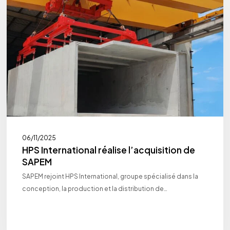
réalise
l’acquisition
de
SAPEM
06/11/2025
HPS International réalise l’acquisition de
SAPEM
SAPEM rejoint HPS International, groupe spécialisé dans la
conception, la production et la distribution de…