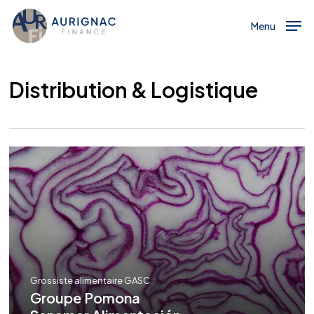
Menu
Skip
to
Menu
main
content
Distribution & Logistique
Grossiste alimentaire GASC
Groupe Pomona