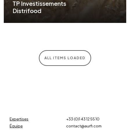
TP Investissements
Distrifood
ALL ITEMS LOADED
Expertises
+33 (0)1 43 12 55 10
Équipe
contact@aurfi.com
ADN
153 boulevard Haussmann
International
75008 Paris, France
Transactions
News & Insights