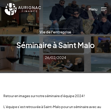
Menu
Skip
to
Menu
main
content
Vie de l'entreprise
Séminaire à Saint Malo
26/02/2024
Retour en images sur notre séminaire d’équipe 2024 !
L’équipe s’est retrouvée à Saint-Malo pour un séminaire avec au