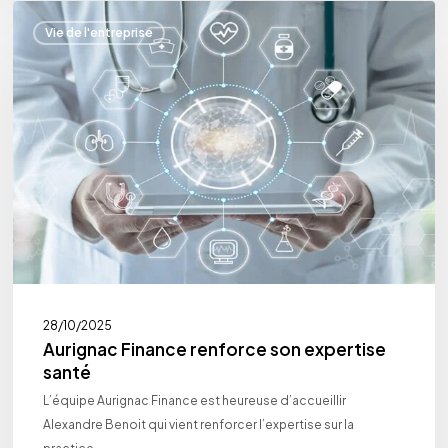
Aurignac
Vie de l'entreprise
Finance
renforce
son
expertise
santé
28/10/2025
Aurignac Finance renforce son expertise
santé
L’équipe Aurignac Finance est heureuse d’accueillir
Alexandre Benoit qui vient renforcer l’expertise sur la