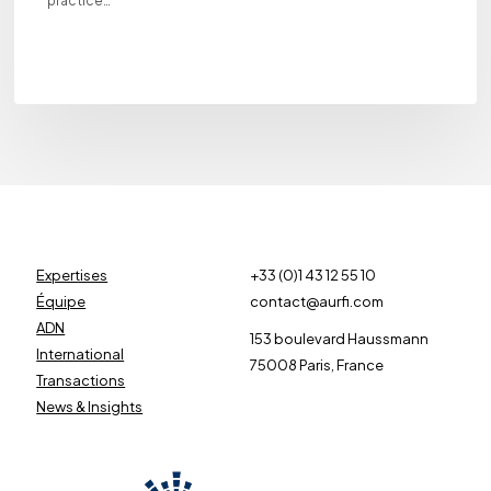
practice…
Expertises
+33 (0)1 43 12 55 10
Équipe
contact@aurfi.com
ADN
153 boulevard Haussmann
International
75008 Paris, France
Transactions
News & Insights