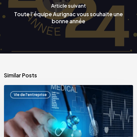
Article suivant
Toute l’équipe Aurignac vous souhaite une
bonne année
Similar Posts
Aurignac
Vie de l'entreprise
Finance
aux
côtés
des
acteurs
de