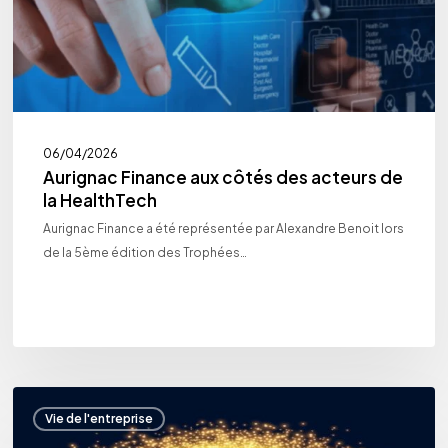
la
HealthTech
06/04/2026
Aurignac Finance aux côtés des acteurs de
la HealthTech
Aurignac Finance a été représentée par Alexandre Benoit lors
de la 5ème édition des Trophées…
Aurignac
Vie de l'entreprise
Finance
vous